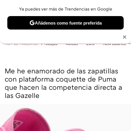
Ya puedes ver más de Trendencias en Google
MENÚ
NUEVO
Añádenos como fuente preferida
BELLEZA
SHOPPING
VIAJES
GASTRO
SNEAKERS
Solo necesitas una cuenta de Google
×
HOY SE HABLA DE
rebajas
Adidas
Zara
New Balance
Me he enamorado de las zapatillas
con plataforma coquette de Puma
que hacen la competencia directa a
las Gazelle