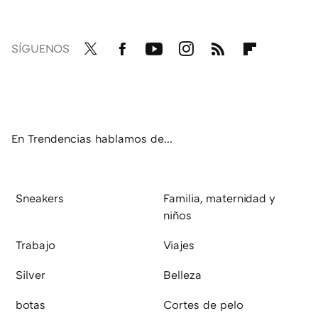
SÍGUENOS
Twit
Fac
You
Inst
RSS
Flip
ter
ebo
tub
agr
boa
ok
e
am
rd
En Trendencias hablamos de...
Sneakers
Familia, maternidad y
niños
Trabajo
Viajes
Silver
Belleza
botas
Cortes de pelo