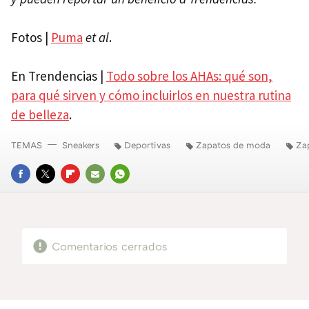
Fotos |
Puma
et al
.
En Trendencias |
Todo sobre los AHAs: qué son,
para qué sirven y cómo incluirlos en nuestra rutina
de belleza
.
TEMAS
Sneakers
Deportivas
Zapatos de moda
Zap
FACEBOOK
TWITTER
FLIPBOARD
E-
WHATSAPP
MAIL
Comentarios cerrados