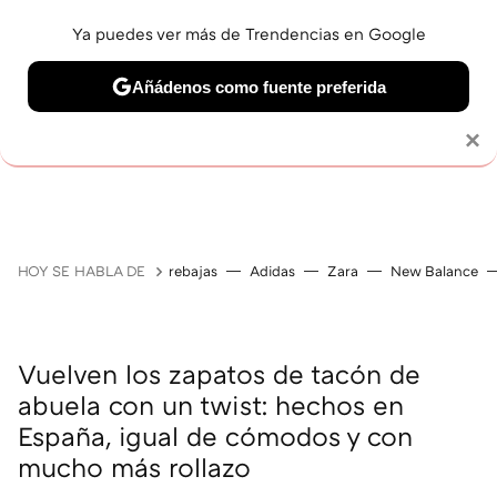
Ya puedes ver más de Trendencias en Google
Añádenos como fuente preferida
Solo necesitas una cuenta de Google
×
GUÍAS DE COMPRA
ZAPATILLAS
OFERTAS EN LI
HOY SE HABLA DE
rebajas
Adidas
Zara
New Balance
Vuelven los zapatos de tacón de
abuela con un twist: hechos en
España, igual de cómodos y con
mucho más rollazo