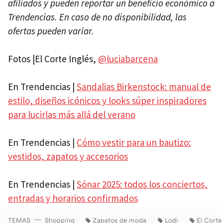
afiliados y pueden reportar un beneficio económico a
Trendencias. En caso de no disponibilidad, las
ofertas pueden variar.
Fotos |El Corte Inglés,
@luciabarcena
En Trendencias |
Sandalias Birkenstock: manual de
estilo, diseños icónicos y looks súper inspiradores
para lucirlas más allá del verano
En Trendencias |
Cómo vestir para un bautizo:
vestidos, zapatos y accesorios
En Trendencias |
Sónar 2025: todos los conciertos,
entradas y horarios confirmados
TEMAS
Shopping
Zapatos de moda
Lodi
El Corte