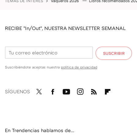
TEMAS DE INTERÉS
Vaqueros 2026
Libros recomendados 2
RECIBE "In/Out", NUESTRA NEWSLETTER SEMANAL
SUSCRIBIR
Suscribiéndote aceptas nuestra
política de privacidad
SÍGUENOS
Twit
Fac
You
Inst
RSS
Flip
ter
ebo
tub
agr
boa
ok
e
am
rd
En Trendencias hablamos de...