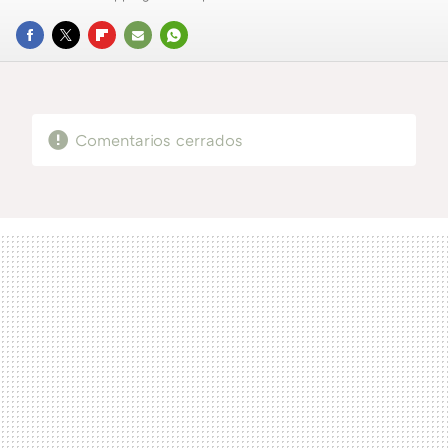
FACEBOOK
TWITTER
FLIPBOARD
E-
WHATSAPP
MAIL
Comentarios cerrados