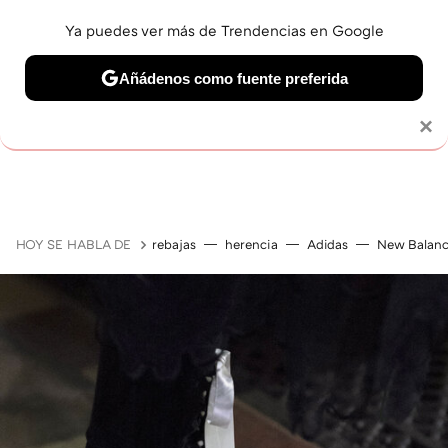
Ya puedes ver más de Trendencias en Google
Añádenos como fuente preferida
Solo necesitas una cuenta de Google
×
GUÍAS DE COMPRA
ZAPATILLAS
OFERTAS EN LI
HOY SE HABLA DE
rebajas
herencia
Adidas
New Balan