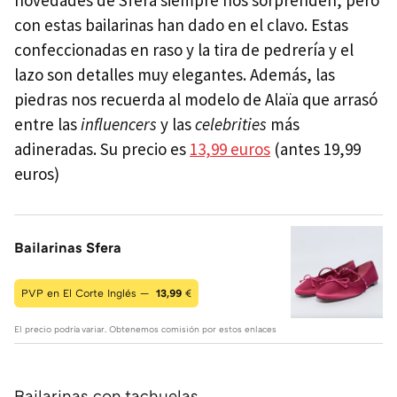
novedades de Sfera siempre nos sorprenden, pero
con estas bailarinas han dado en el clavo. Estas
confeccionadas en raso y la tira de pedrería y el
lazo son detalles muy elegantes. Además, las
piedras nos recuerda al modelo de Alaïa que arrasó
entre las
influencers
y las
celebrities
más
adineradas. Su precio es
13,99 euros
(antes 19,99
euros)
Bailarinas Sfera
PVP en El Corte Inglés —
13,99
€
El precio podría variar. Obtenemos comisión por estos enlaces
Bailarinas con tachuelas