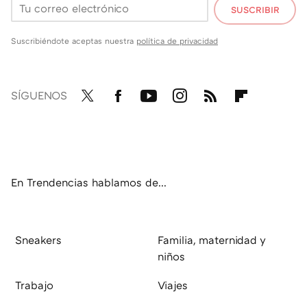
SUSCRIBIR
Suscribiéndote aceptas nuestra
política de privacidad
SÍGUENOS
Twit
Fac
You
Inst
RSS
Flip
ter
ebo
tub
agr
boa
ok
e
am
rd
En Trendencias hablamos de...
Sneakers
Familia, maternidad y
niños
Trabajo
Viajes