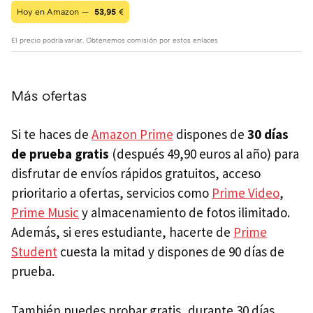
Hoy en Amazon —
53,95
€
El precio podría variar. Obtenemos comisión por estos enlaces
Más ofertas
Si te haces de
Amazon Prime
dispones de
30 días
de prueba gratis
(después 49,90 euros al año) para
disfrutar de envíos rápidos gratuitos, acceso
prioritario a ofertas, servicios como
Prime Video
,
Prime Music
y almacenamiento de fotos ilimitado.
Además, si eres estudiante, hacerte de
Prime
Student
cuesta la mitad y dispones de 90 días de
prueba.
También puedes probar gratis, durante 30 días,