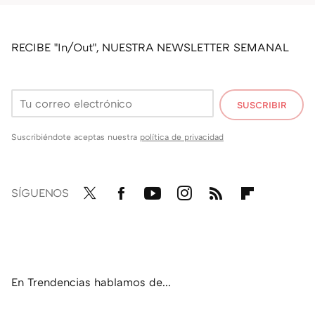
RECIBE "In/Out", NUESTRA NEWSLETTER SEMANAL
SUSCRIBIR
Suscribiéndote aceptas nuestra
política de privacidad
SÍGUENOS
Twit
Fac
You
Inst
RSS
Flip
ter
ebo
tub
agr
boa
ok
e
am
rd
En Trendencias hablamos de...