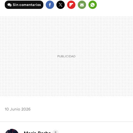
Sin comentarios
FACEBOOK
TWITTER
FLIPBOARD
E-
WHATSAPP
MAIL
10 Junio 2026