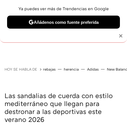
Ya puedes ver más de Trendencias en Google
Añádenos como fuente preferida
Solo necesitas una cuenta de Google
×
GUÍAS DE COMPRA
ZAPATILLAS
OFERTAS EN LI
HOY SE HABLA DE
rebajas
herencia
Adidas
New Balan
Las sandalias de cuerda con estilo
mediterráneo que llegan para
destronar a las deportivas este
verano 2026