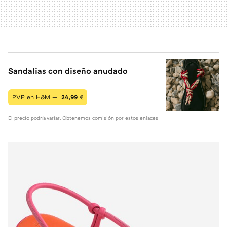
Sandalias con diseño anudado
PVP en H&M —
24,99
€
El precio podría variar. Obtenemos comisión por estos enlaces