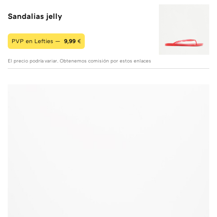
Sandalias jelly
PVP en Lefties —
9,99
€
El precio podría variar. Obtenemos comisión por estos enlaces