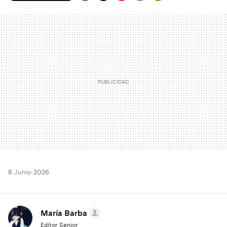
FACEBOOK
TWITTER
FLIPBOARD
E-
WHATSAPP
MAIL
8 Junio 2026
María Barba
Editor Senior