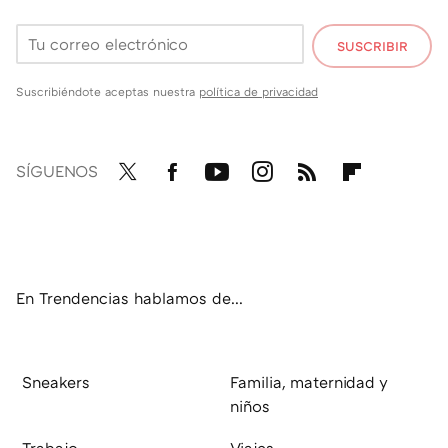
SUSCRIBIR
Suscribiéndote aceptas nuestra
política de privacidad
SÍGUENOS
Twit
Fac
You
Inst
RSS
Flip
ter
ebo
tub
agr
boa
ok
e
am
rd
En Trendencias hablamos de...
Sneakers
Familia, maternidad y
niños