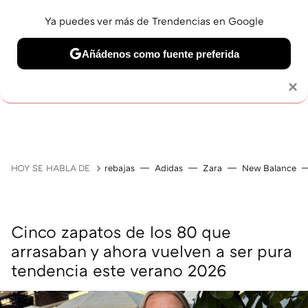
Ya puedes ver más de Trendencias en Google
Añádenos como fuente preferida
Solo necesitas una cuenta de Google
×
GUÍAS DE COMPRA
ZAPATILLAS
OFERTAS EN LI
HOY SE HABLA DE
rebajas
Adidas
Zara
New Balance
Cinco zapatos de los 80 que
arrasaban y ahora vuelven a ser pura
tendencia este verano 2026