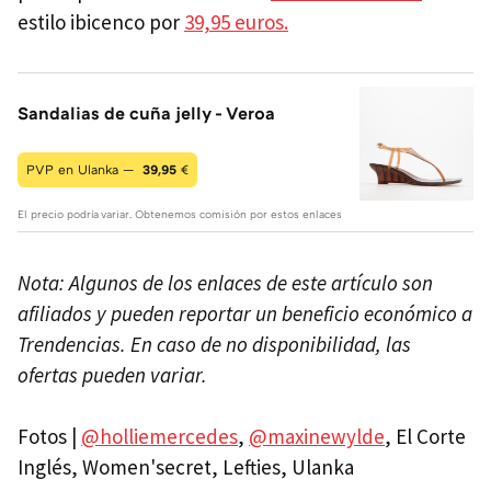
estilo ibicenco
por
39,95 euros
.
Sandalias de cuña jelly - Veroa
PVP en Ulanka —
39,95
€
El precio podría variar. Obtenemos comisión por estos enlaces
Nota: Algunos de los enlaces de este artículo son
afiliados y pueden reportar un beneficio económico a
Trendencias. En caso de no disponibilidad, las
ofertas pueden variar.
Fotos |
@holliemercedes
,
@maxinewylde
, El Corte
Inglés, Women'secret, Lefties, Ulanka