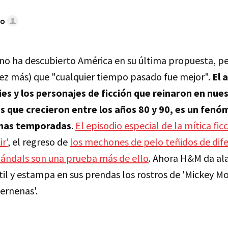
do
 no ha descubierto América en su última propuesta, pe
ez más) que "cualquier tiempo pasado fue mejor".
El 
ries y los personajes de ficción que reinaron en nues
as que crecieron entre los años 80 y 90, es un fen
imas temporadas
.
El episodio especial de la mítica ficc
r'
, el regreso de
los mechones de pelo teñidos de dif
hándals son una prueba más de ello
. Ahora H&M da ala
til y estampa en sus prendas los rostros de 'Mickey Mo
ernenas'.