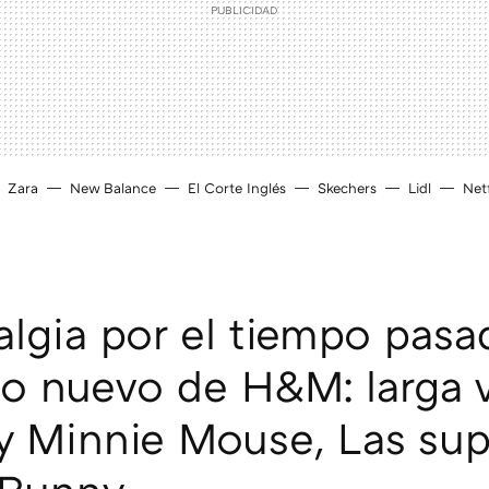
Zara
New Balance
El Corte Inglés
Skechers
Lidl
Netf
algia por el tiempo pasa
lo nuevo de H&M: larga v
y Minnie Mouse, Las su