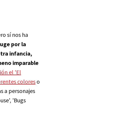
ro sí nos ha
auge por la
tra infancia,
ómeno imparable
ión el 'El
erentes colores
o
s a personajes
use', 'Bugs