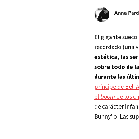
Anna Par
El gigante sueco
recordado (una v
estética, las se
sobre todo de l
durante las últ
príncipe de Bel-Ai
el
boom
de los c
de carácter infan
Bunny' o 'Las sup