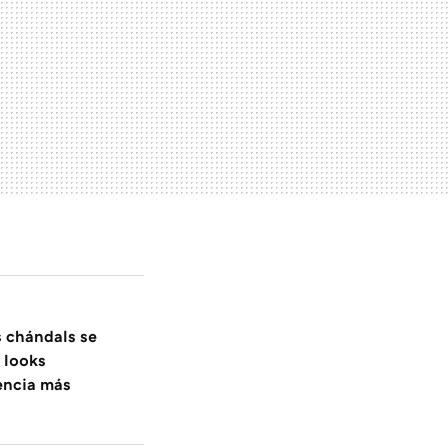
 chándals se
o looks
encia más