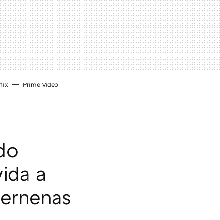
lix
Prime Video
do
ida a
pernenas