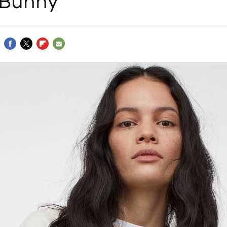
 Bunny
FACEBOOK
TWITTER
FLIPBOARD
E-
MAIL