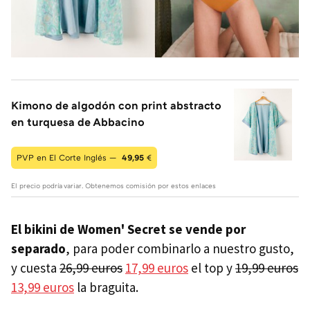
Kimono de algodón con print abstracto
en turquesa de Abbacino
PVP en El Corte Inglés —
49,95
€
El precio podría variar. Obtenemos comisión por estos enlaces
El bikini de Women' Secret se vende por
separado
, para poder combinarlo a nuestro gusto,
y cuesta
26,99 euros
17,99 euros
el top y
19,99 euros
13,99 euros
la braguita.