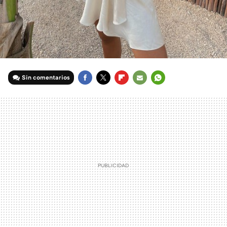
Sin comentarios
FACEBOOK
TWITTER
FLIPBOARD
E-
WHATSAPP
MAIL