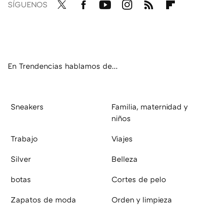
SÍGUENOS
Twit
Fac
You
Inst
RSS
Flip
ter
ebo
tub
agr
boa
ok
e
am
rd
En Trendencias hablamos de...
Sneakers
Familia, maternidad y
niños
Trabajo
Viajes
Silver
Belleza
botas
Cortes de pelo
Zapatos de moda
Orden y limpieza