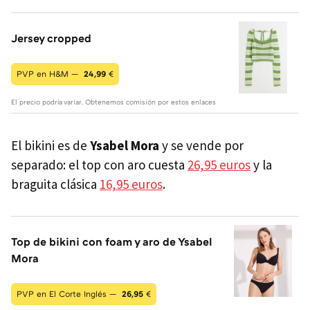
Jersey cropped
PVP en H&M —
24,99
€
El precio podría variar. Obtenemos comisión por estos enlaces
El bikini es de
Ysabel Mora
y se vende por
separado: el top con aro cuesta
26,95 euros
y la
braguita clásica
16,95 euros
.
Top de bikini con foam y aro de Ysabel
Mora
PVP en El Corte Inglés —
26,95
€