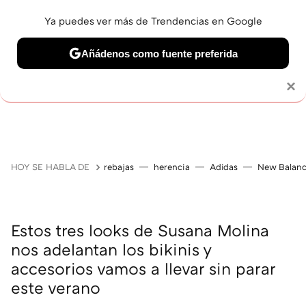
Ya puedes ver más de Trendencias en Google
Añádenos como fuente preferida
Solo necesitas una cuenta de Google
×
GUÍAS DE COMPRA
ZAPATILLAS
OFERTAS EN LI
HOY SE HABLA DE
rebajas
herencia
Adidas
New Balan
Estos tres looks de Susana Molina
nos adelantan los bikinis y
accesorios vamos a llevar sin parar
este verano