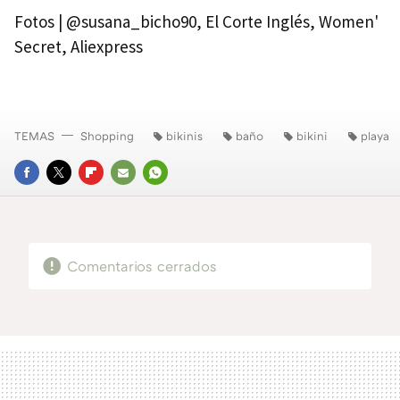
Fotos | @susana_bicho90, El Corte Inglés, Women'
Secret, Aliexpress
TEMAS
Shopping
bikinis
baño
bikini
playa
FACEBOOK
TWITTER
FLIPBOARD
E-
WHATSAPP
MAIL
Comentarios cerrados