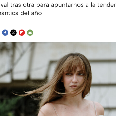
ival tras otra para apuntarnos a la tend
ántica del año
FACEBOOK
TWITTER
FLIPBOARD
E-
MAIL