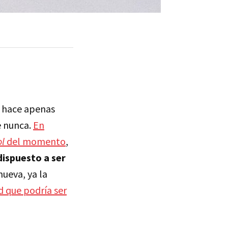
a hace apenas
e nunca.
En
ol
del momento
,
 dispuesto a ser
nueva, ya la
d que podría ser