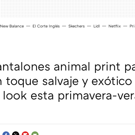
New Balance
El Corte Inglés
Skechers
Lidl
Netflix
Pr
antalones animal print p
n toque salvaje y exótico
 look esta primavera-ve