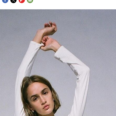
FACEBOOK
TWITTER
FLIPBOARD
E-
MAIL