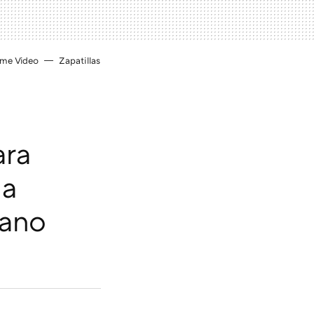
ime Video
Zapatillas
ara
 a
rano