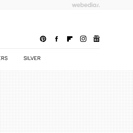
ERS
SILVER
PINTEREST
FACEBOOK
FLIPBOARD
INSTAGRAM
GOOGLENEWS