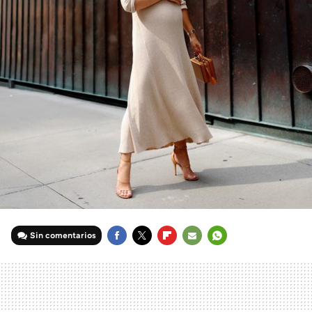
Sin comentarios
FACEBOOK
TWITTER
FLIPBOARD
E-
WHATSAPP
MAIL