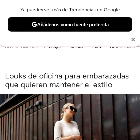
Ya puedes ver más de Trendencias en Google
MENÚ
NUEVO
Añádenos como fuente preferida
BELLEZA
SHOPPING
VIAJES
GASTRO
SNEAKERS
Solo necesitas una cuenta de Google
×
HOY SE HABLA DE
rebajas
Adidas
Zara
New Balance
Looks de oficina para embarazadas
que quieren mantener el estilo