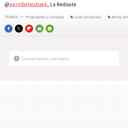
@
pernilleteisbaek
, La Redoute
TEMAS
Propuestas y consejos
Look embarazo
Moda em
FACEBOOK
TWITTER
FLIPBOARD
E-
WHATSAPP
MAIL
Comentarios cerrados