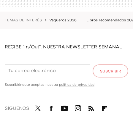
TEMAS DE INTERÉS
Vaqueros 2026
Libros recomendados 2
RECIBE "In/Out", NUESTRA NEWSLETTER SEMANAL
SUSCRIBIR
Suscribiéndote aceptas nuestra
política de privacidad
SÍGUENOS
Twit
Fac
You
Inst
RSS
Flip
ter
ebo
tub
agr
boa