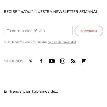
RECIBE "In/Out", NUESTRA NEWSLETTER SEMANAL
SUSCRIBIR
Suscribiéndote aceptas nuestra
política de privacidad
SÍGUENOS
Twit
Fac
You
Inst
RSS
Flip
ter
ebo
tub
agr
boa
ok
e
am
rd
En Trendencias hablamos de...