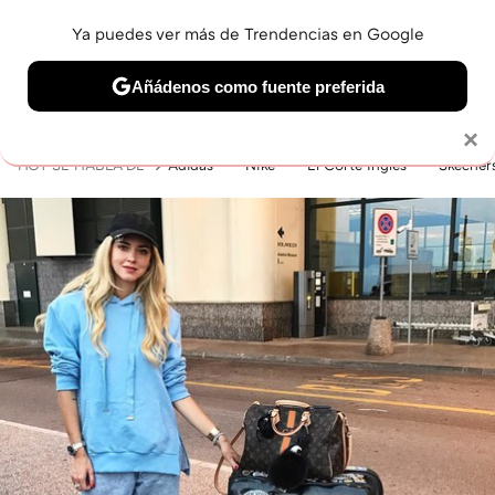
Ya puedes ver más de Trendencias en Google
MENÚ
NUEVO
Añádenos como fuente preferida
BELLEZA
SHOPPING
VIAJES
GASTRO
SNEAKERS
Solo necesitas una cuenta de Google
×
HOY SE HABLA DE
Adidas
Nike
El Corte Inglés
Skecher