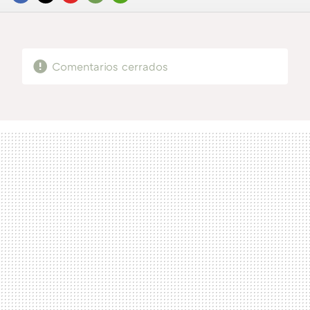
FACEBOOK
TWITTER
FLIPBOARD
E-
WHATSAPP
MAIL
Comentarios cerrados