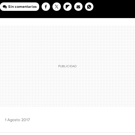
Sin comentarios
FACEBOOK
TWITTER
FLIPBOARD
E-
WHATSAPP
MAIL
1 Agosto 2017