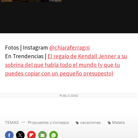
Fotos | Instagram
@chiaraferragni
En Trendencias |
El regalo de Kendall Jenner a su
sobrina del que habla todo el mundo (y que tu
puedes copiar con un pequeño presupesto)
TEMAS
Propuestas y consejos
vacaciones
Maleta