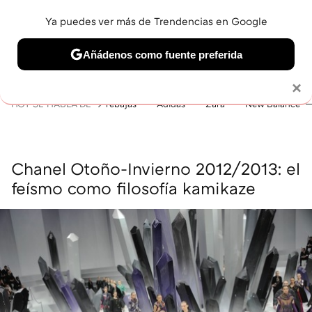
Ya puedes ver más de Trendencias en Google
MENÚ
NUEVO
Añádenos como fuente preferida
BELLEZA
SHOPPING
VIAJES
GASTRO
SNEAKERS
Solo necesitas una cuenta de Google
×
HOY SE HABLA DE
rebajas
Adidas
Zara
New Balance
Chanel Otoño-Invierno 2012/2013: el
feísmo como filosofía kamikaze