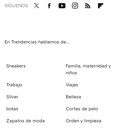
SÍGUENOS
Twit
Fac
You
Inst
RSS
Flip
ter
ebo
tub
agr
boa
ok
e
am
rd
En Trendencias hablamos de...
Sneakers
Familia, maternidad y
niños
Trabajo
Viajes
Silver
Belleza
botas
Cortes de pelo
Zapatos de moda
Orden y limpieza