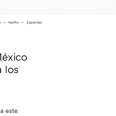
l
Netflix
Zapatillas
México
 los
a este