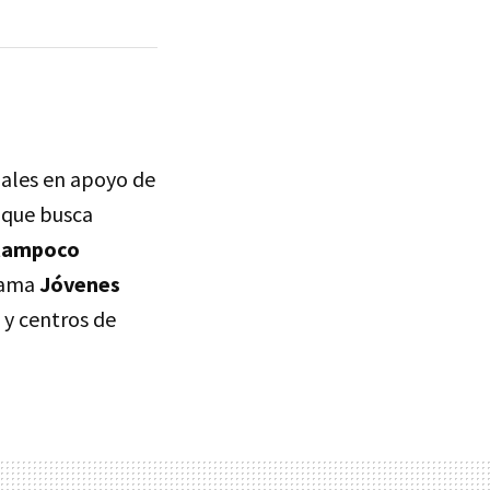
iales en apoyo de
s que busca
 tampoco
grama
Jóvenes
 y centros de