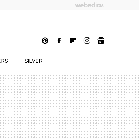
ERS
SILVER
PINTEREST
FACEBOOK
FLIPBOARD
INSTAGRAM
GOOGLENEWS