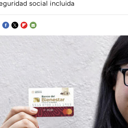
eguridad social incluida
FACEBOOK
TWITTER
FLIPBOARD
E-
MAIL