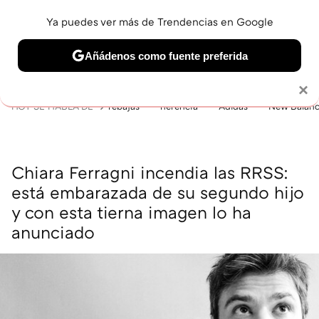
Ya puedes ver más de Trendencias en Google
MENÚ
NUEVO
Añádenos como fuente preferida
BELLEZA
SHOPPING
VIAJES
GASTRO
SNEAKERS
Solo necesitas una cuenta de Google
×
HOY SE HABLA DE
rebajas
herencia
Adidas
New Balan
Chiara Ferragni incendia las RRSS:
está embarazada de su segundo hijo
y con esta tierna imagen lo ha
anunciado