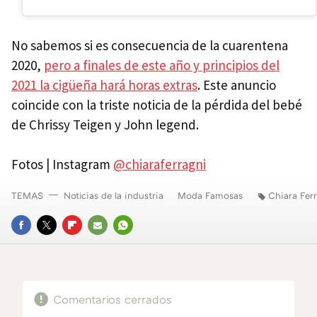
No sabemos si es consecuencia de la cuarentena
2020,
pero a finales de este año y principios del
2021 la cigüeña hará horas extras
. Este anuncio
coincide con la triste noticia de la pérdida del bebé
de Chrissy Teigen y John legend.
Fotos | Instagram
@chiaraferragni
TEMAS
Noticias de la industria
Moda Famosas
Chiara Fer
FACEBOOK
TWITTER
FLIPBOARD
E-
WHATSAPP
MAIL
Comentarios cerrados