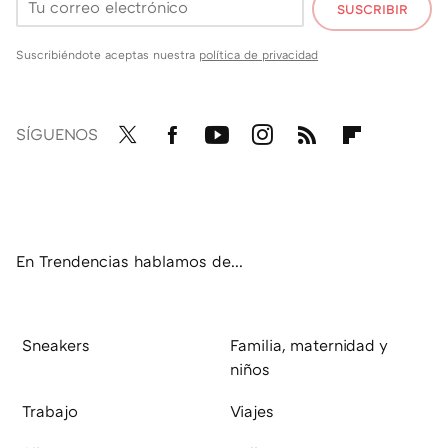
SUSCRIBIR
Suscribiéndote aceptas nuestra
política de privacidad
SÍGUENOS
Twit
Fac
You
Inst
RSS
Flip
ter
ebo
tub
agr
boa
ok
e
am
rd
En Trendencias hablamos de...
Sneakers
Familia, maternidad y
niños
Trabajo
Viajes