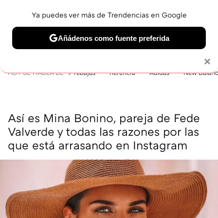
Ya puedes ver más de Trendencias en Google
MENÚ
NUEVO
Añádenos como fuente preferida
BELLEZA
SHOPPING
VIAJES
GASTRO
SNEAKERS
Solo necesitas una cuenta de Google
×
HOY SE HABLA DE
rebajas
herencia
Adidas
New Balan
Así es Mina Bonino, pareja de Fede
Valverde y todas las razones por las
que está arrasando en Instagram