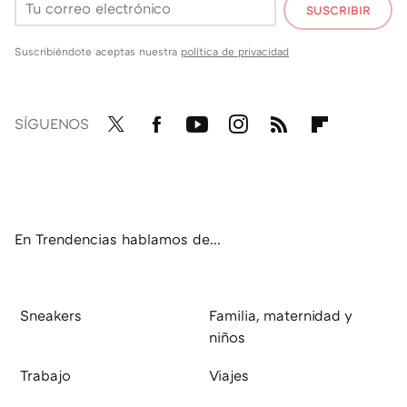
SUSCRIBIR
Suscribiéndote aceptas nuestra
política de privacidad
SÍGUENOS
Twit
Fac
You
Inst
RSS
Flip
ter
ebo
tub
agr
boa
ok
e
am
rd
En Trendencias hablamos de...
Sneakers
Familia, maternidad y
niños
Trabajo
Viajes