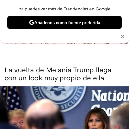
Ya puedes ver más de Trendencias en Google
MENÚ
NUEVO
Añádenos como fuente preferida
BELLEZA
SHOPPING
VIAJES
GASTRO
SNEAKERS
Solo necesitas una cuenta de Google
×
HOY SE HABLA DE
rebajas
canas
Adidas
Zara
New 
La vuelta de Melania Trump llega
con un look muy propio de ella