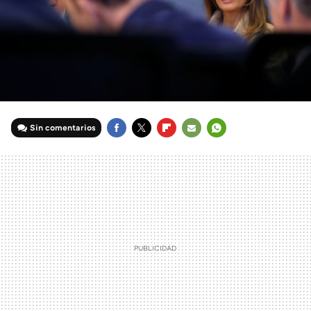
Sin comentarios
FACEBOOK
TWITTER
FLIPBOARD
E-
WHATSAPP
MAIL