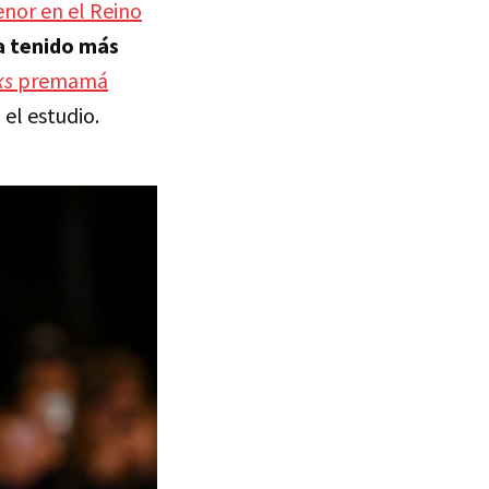
enor en el Reino
a tenido más
ks
premamá
el estudio.