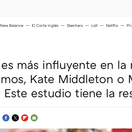
New Balance
El Corte Inglés
Skechers
Lidl
Netflix
Pr
es más influyente en la
amos, Kate Middleton o
 Este estudio tiene la r
FACEBOOK
TWITTER
FLIPBOARD
E-