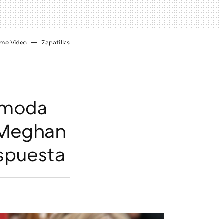
ime Video
Zapatillas
 moda
 Meghan
espuesta