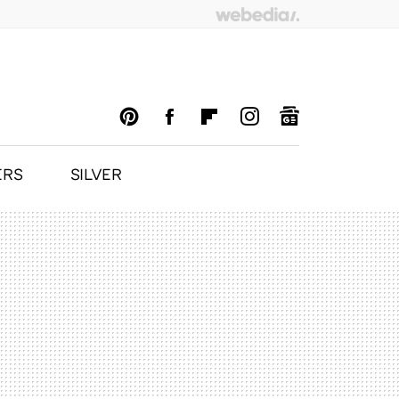
ERS
SILVER
PINTEREST
FACEBOOK
FLIPBOARD
INSTAGRAM
GOOGLENEWS