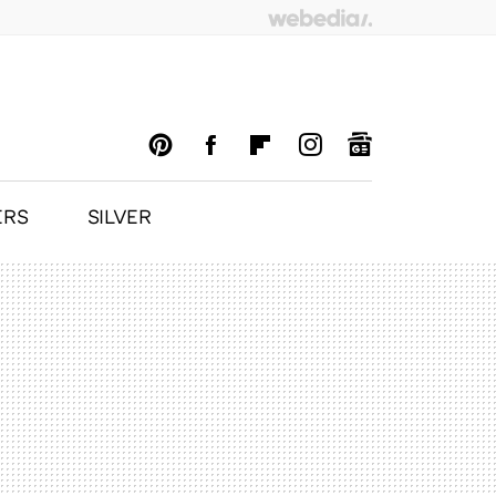
ERS
SILVER
PINTEREST
FACEBOOK
FLIPBOARD
INSTAGRAM
GOOGLENEWS