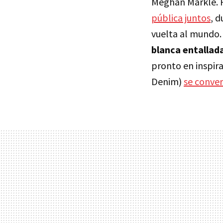
Meghan Markle. P
pública juntos
, 
vuelta al mundo
blanca entallada
pronto en inspir
Denim)
se conve