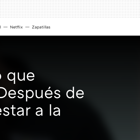
l
Netflix
Zapatillas
o que
Después de
tar a la