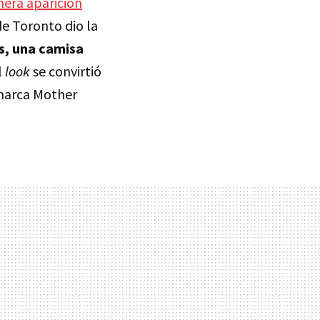
mera aparición
de Toronto dio la
s, una camisa
l
look
se convirtió
 marca Mother