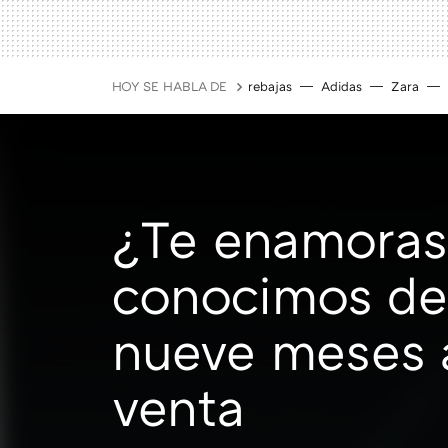
HOY SE HABLA DE
rebajas
Adidas
Zara
¿Te enamorast
conocimos de
nueve meses a
venta