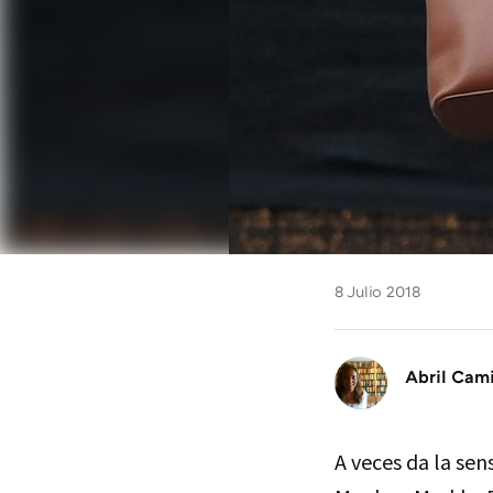
8 Julio 2018
Abril Cam
A veces da la sen