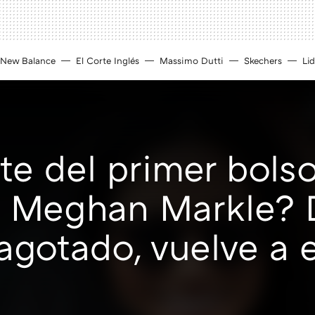
New Balance
El Corte Inglés
Massimo Dutti
Skechers
Lid
e del primer bols
 Meghan Markle? 
gotado, vuelve a es