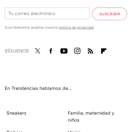
SUSCRIBIR
Suscribiéndote aceptas nuestra
política de privacidad
SÍGUENOS
Twit
Fac
You
Inst
RSS
Flip
ter
ebo
tub
agr
boa
ok
e
am
rd
En Trendencias hablamos de...
Sneakers
Familia, maternidad y
niños