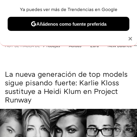
Ya puedes ver más de Trendencias en Google
MENÚ
NUEVO
Añádenos como fuente preferida
BELLEZA
SHOPPING
VIAJES
GASTRO
SNEAKERS
Solo necesitas una cuenta de Google
×
HOY SE HABLA DE
rebajas
Adidas
Zara
New Balance
La nueva generación de top models
sigue pisando fuerte: Karlie Kloss
sustituye a Heidi Klum en Project
Runway