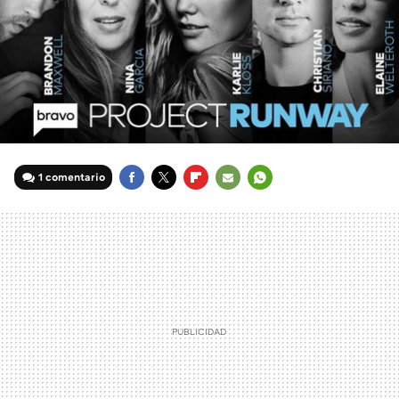
1 comentario
FACEBOOK
TWITTER
FLIPBOARD
E-
WHATSAPP
MAIL