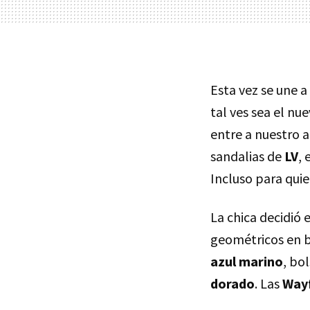
Esta vez se une a
tal ves sea el nu
entre a nuestro a
sandalias de
LV
, 
Incluso para qui
La chica decidió
geométricos en b
azul marino
, bo
dorado
. Las
Wayf