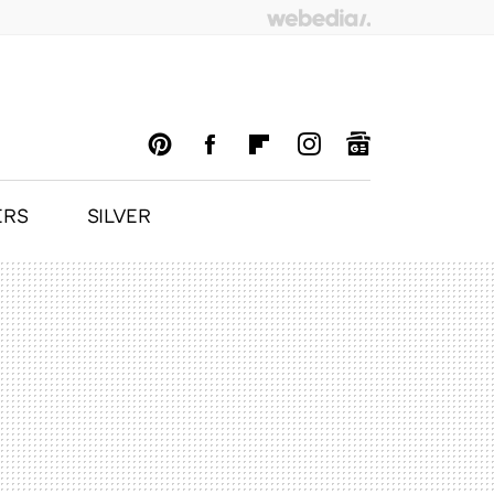
ERS
SILVER
PINTEREST
FACEBOOK
FLIPBOARD
INSTAGRAM
GOOGLENEWS