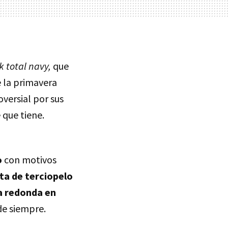
k total navy,
que
e la primavera
versial por sus
e que tiene.
o
con motivos
ta de terciopelo
a redonda en
de siempre.