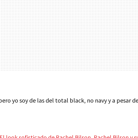
pero yo soy de las del total black, no navy y a pesar d
El look sofisticado de Rachel Bilson
,
Rachel Bilson y s