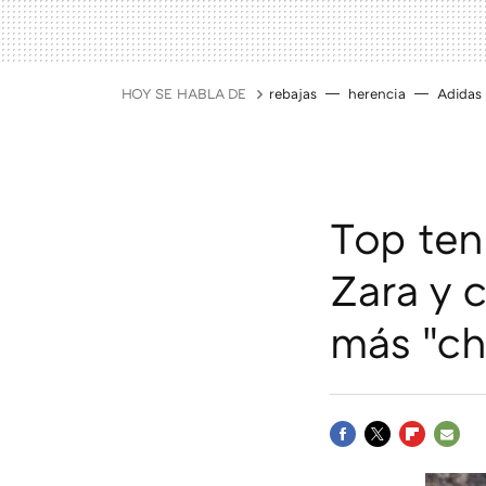
HOY SE HABLA DE
rebajas
herencia
Adidas
Top ten
Zara y 
más "c
FACEBOOK
TWITTER
FLIPBOAR
E-