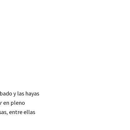
obado y las hayas
r
en pleno
as, entre ellas