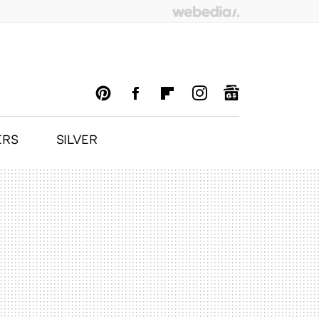
ERS
SILVER
PINTEREST
FACEBOOK
FLIPBOARD
INSTAGRAM
GOOGLENEWS