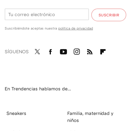
SUSCRIBIR
Suscribiéndote aceptas nuestra
política de privacidad
SÍGUENOS
Twit
Fac
You
Inst
RSS
Flip
ter
ebo
tub
agr
boa
ok
e
am
rd
En Trendencias hablamos de...
Sneakers
Familia, maternidad y
niños