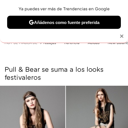
Ya puedes ver más de Trendencias en Google
MENÚ
NUEVO
Añádenos como fuente preferida
BELLEZA
SHOPPING
VIAJES
GASTRO
SNEAKERS
Solo necesitas una cuenta de Google
×
HOY SE HABLA DE
rebajas
herencia
Adidas
New Balan
Pull & Bear se suma a los looks
festivaleros