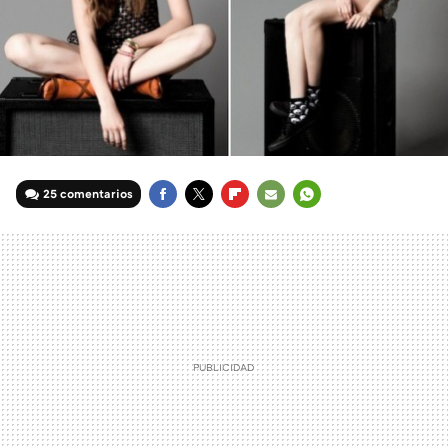
25 comentarios
FACEBOOK
TWITTER
FLIPBOARD
E-
WHATSAPP
MAIL