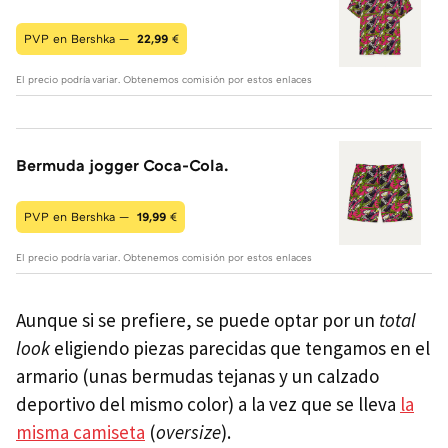
PVP en Bershka —
22,99
€
El precio podría variar. Obtenemos comisión por estos enlaces
Bermuda jogger Coca-Cola.
PVP en Bershka —
19,99
€
El precio podría variar. Obtenemos comisión por estos enlaces
Aunque si se prefiere, se puede optar por un
total
look
eligiendo piezas parecidas que tengamos en el
armario (unas bermudas tejanas y un calzado
deportivo del mismo color) a la vez que se lleva
la
misma camiseta
(
oversize
).