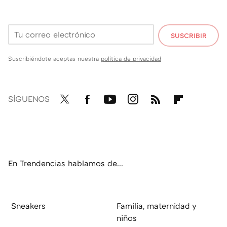
SUSCRIBIR
Suscribiéndote aceptas nuestra
política de privacidad
SÍGUENOS
Twit
Fac
You
Inst
RSS
Flip
ter
ebo
tub
agr
boa
ok
e
am
rd
En Trendencias hablamos de...
Sneakers
Familia, maternidad y
niños