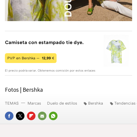
Camiseta con estampado tie dye.
PVP en Bershka —
12,99
€
El precio podría variar. Obtenemos comisión por estos enlaces
Fotos | Bershka
TEMAS
Marcas
Duelo de estilos
Bershka
Tendencias
FACEBOOK
TWITTER
FLIPBOARD
E-
WHATSAPP
MAIL