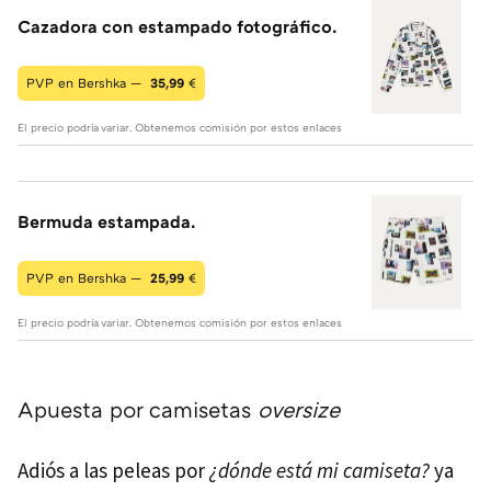
Cazadora con estampado fotográfico.
PVP en Bershka —
35,99
€
El precio podría variar. Obtenemos comisión por estos enlaces
Bermuda estampada.
PVP en Bershka —
25,99
€
El precio podría variar. Obtenemos comisión por estos enlaces
Apuesta por camisetas
oversize
Adiós a las peleas por
¿dónde está mi camiseta?
ya