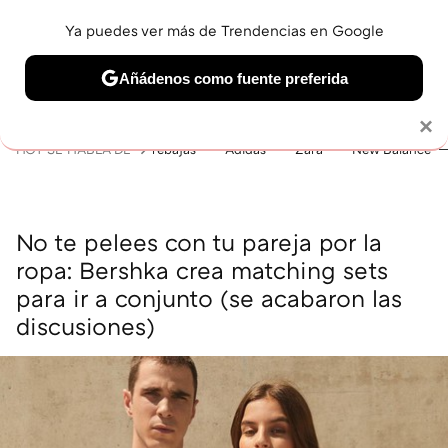
Ya puedes ver más de Trendencias en Google
MENÚ
NUEVO
Añádenos como fuente preferida
BELLEZA
SHOPPING
VIAJES
GASTRO
SNEAKERS
Solo necesitas una cuenta de Google
×
HOY SE HABLA DE
rebajas
Adidas
Zara
New Balance
No te pelees con tu pareja por la
ropa: Bershka crea matching sets
para ir a conjunto (se acabaron las
discusiones)