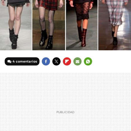
4 comentarios
FACEBOOK
TWITTER
FLIPBOARD
E-
WHATSAPP
MAIL