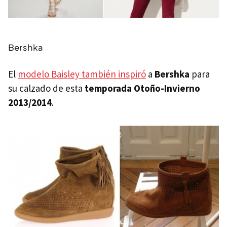
Bershka
El
modelo Baisley también inspiró
a
Bershka
para
su calzado de esta
temporada Otoño-Invierno
2013/2014
.