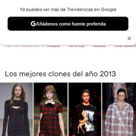
Ya puedes ver más de Trendencias en Google
MENÚ
NUEVO
Añádenos como fuente preferida
BELLEZA
SHOPPING
VIAJES
GASTRO
SNEAKERS
Solo necesitas una cuenta de Google
×
HOY SE HABLA DE
rebajas
herencia
Adidas
New Balan
Los mejores clones del año 2013