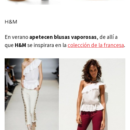
H&M
En verano
apetecen blusas vaporosas
, de allí a
que
H&M
se inspirara en la
colección de la francesa
.