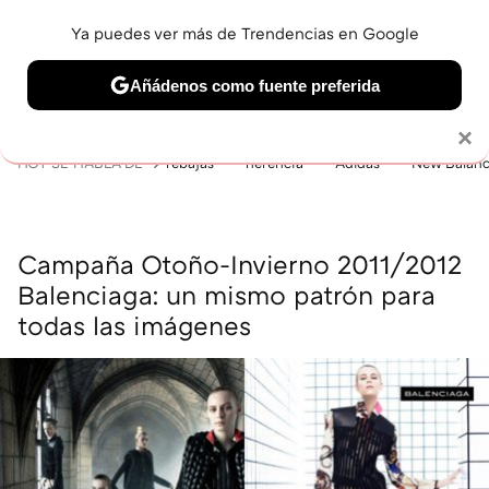
Ya puedes ver más de Trendencias en Google
MENÚ
NUEVO
Añádenos como fuente preferida
BELLEZA
SHOPPING
VIAJES
GASTRO
SNEAKERS
Solo necesitas una cuenta de Google
×
HOY SE HABLA DE
rebajas
herencia
Adidas
New Balan
Campaña Otoño-Invierno 2011/2012
Balenciaga: un mismo patrón para
todas las imágenes