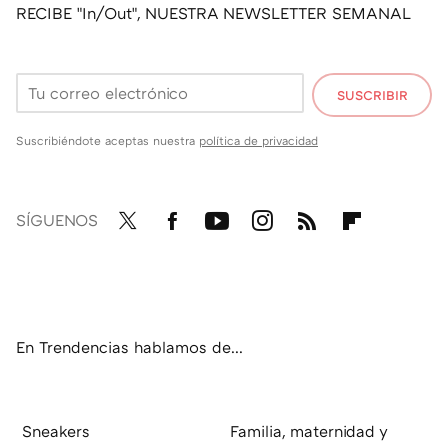
RECIBE "In/Out", NUESTRA NEWSLETTER SEMANAL
SUSCRIBIR
Suscribiéndote aceptas nuestra
política de privacidad
SÍGUENOS
Twit
Fac
You
Inst
RSS
Flip
ter
ebo
tub
agr
boa
ok
e
am
rd
En Trendencias hablamos de...
Sneakers
Familia, maternidad y