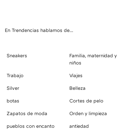
Twit
Fac
You
Inst
RSS
Flip
ter
ebo
tub
agr
boa
ok
e
am
rd
En Trendencias hablamos de...
Sneakers
Familia, maternidad y
niños
Trabajo
Viajes
Silver
Belleza
botas
Cortes de pelo
Zapatos de moda
Orden y limpieza
pueblos con encanto
antiedad