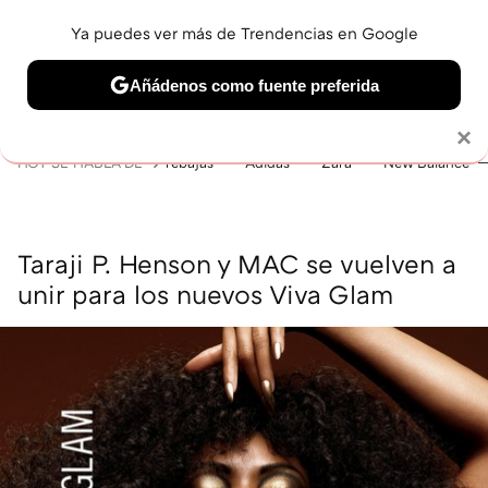
Ya puedes ver más de Trendencias en Google
MENÚ
NUEVO
Añádenos como fuente preferida
BELLEZA
SHOPPING
VIAJES
GASTRO
SNEAKERS
Solo necesitas una cuenta de Google
×
HOY SE HABLA DE
rebajas
Adidas
Zara
New Balance
Taraji P. Henson y MAC se vuelven a
unir para los nuevos Viva Glam