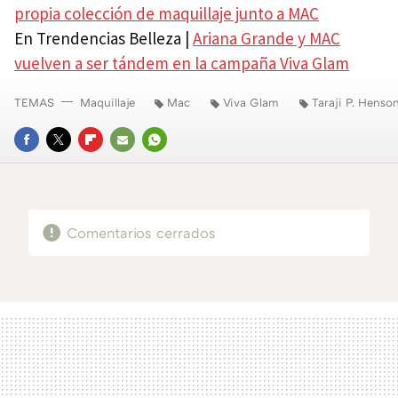
propia colección de maquillaje junto a MAC
En Trendencias Belleza |
Ariana Grande y MAC
vuelven a ser tándem en la campaña Viva Glam
TEMAS
Maquillaje
Mac
Viva Glam
Taraji P. Henso
FACEBOOK
TWITTER
FLIPBOARD
E-
WHATSAPP
MAIL
Comentarios cerrados