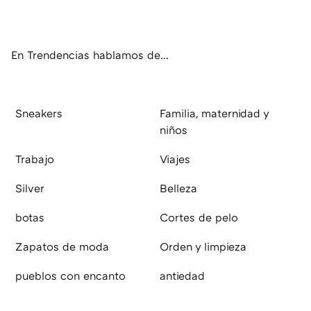
ter
ebo
tub
agr
boa
ok
e
am
rd
En Trendencias hablamos de...
Sneakers
Familia, maternidad y
niños
Trabajo
Viajes
Silver
Belleza
botas
Cortes de pelo
Zapatos de moda
Orden y limpieza
pueblos con encanto
antiedad