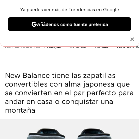
Ya puedes ver más de Trendencias en Google
MENÚ
NUEVO
Añádenos como fuente preferida
BELLEZA
SHOPPING
VIAJES
GASTRO
SNEAKERS
Solo necesitas una cuenta de Google
×
HOY SE HABLA DE
rebajas
herencia
Adidas
New Balan
New Balance tiene las zapatillas
convertibles con alma japonesa que
se convierten en el par perfecto para
andar en casa o conquistar una
montaña