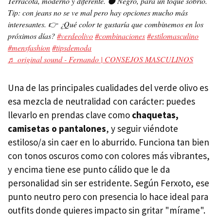
Terracota, moderno y diferente. ⚫ Negro, para un toque sobrio.
Tip: con jeans no se ve mal pero hay opciones mucho más
interesantes. 👉 ¿Qué color te gustaría que combinemos en los
próximos días?
#verdeolivo
#combinaciones
#estilomasculino
#mensfashion
#tipsdemoda
♬ original sound - Fernando | CONSEJOS MASCULINOS
Una de las principales cualidades del verde olivo es
esa mezcla de neutralidad con carácter: puedes
llevarlo en prendas clave como
chaquetas,
camisetas o pantalones
, y seguir viéndote
estiloso/a sin caer en lo aburrido. Funciona tan bien
con tonos oscuros como con colores más vibrantes,
y encima tiene ese punto cálido que le da
personalidad sin ser estridente. Según Ferxoto, ese
punto neutro pero con presencia lo hace ideal para
outfits donde quieres impacto sin gritar "mírame".