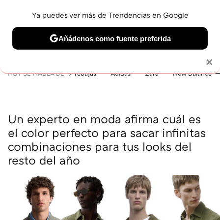
Ya puedes ver más de Trendencias en Google
MENÚ
NUEVO
Añádenos como fuente preferida
BELLEZA
SHOPPING
VIAJES
GASTRO
SNEAKERS
Solo necesitas una cuenta de Google
×
HOY SE HABLA DE
rebajas
Adidas
Zara
New Balance
Un experto en moda afirma cuál es
el color perfecto para sacar infinitas
combinaciones para tus looks del
resto del año