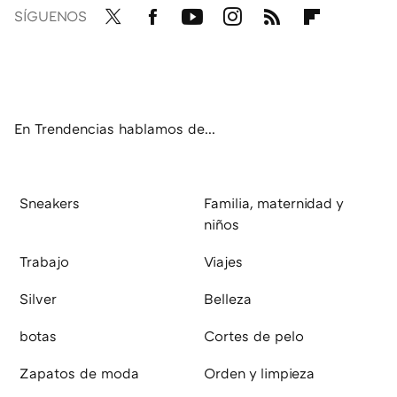
SÍGUENOS
Twit
Fac
You
Inst
RSS
Flip
ter
ebo
tub
agr
boa
ok
e
am
rd
En Trendencias hablamos de...
Sneakers
Familia, maternidad y
niños
Trabajo
Viajes
Silver
Belleza
botas
Cortes de pelo
Zapatos de moda
Orden y limpieza