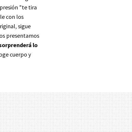
resión "te tira
le con los
iginal, sigue
y os presentamos
sorprenderá lo
coge cuerpo y