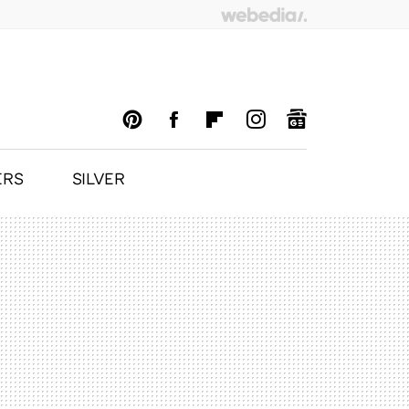
ERS
SILVER
PINTEREST
FACEBOOK
FLIPBOARD
INSTAGRAM
GOOGLENEWS