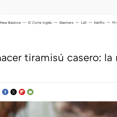
New Balance
El Corte Inglés
Skechers
Lidl
Netflix
Pr
cer tiramisú casero: la
FACEBOOK
TWITTER
FLIPBOARD
E-
MAIL