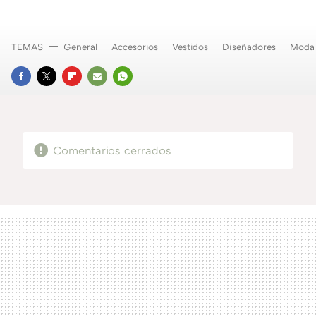
TEMAS
General
Accesorios
Vestidos
Diseñadores
Moda
FACEBOOK
TWITTER
FLIPBOARD
E-
WHATSAPP
MAIL
Comentarios cerrados