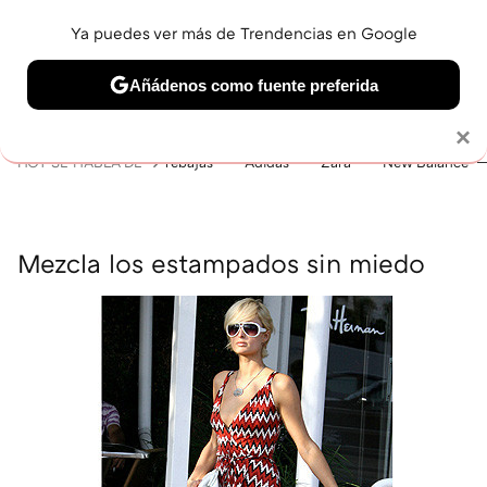
Ya puedes ver más de Trendencias en Google
MENÚ
NUEVO
Añádenos como fuente preferida
BELLEZA
SHOPPING
VIAJES
GASTRO
SNEAKERS
Solo necesitas una cuenta de Google
×
HOY SE HABLA DE
rebajas
Adidas
Zara
New Balance
Mezcla los estampados sin miedo