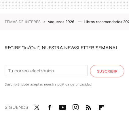
TEMAS DE INTERÉS
Vaqueros 2026
Libros recomendados 2
RECIBE "In/Out", NUESTRA NEWSLETTER SEMANAL
SUSCRIBIR
Suscribiéndote aceptas nuestra
política de privacidad
SÍGUENOS
Twit
Fac
You
Inst
RSS
Flip
ter
ebo
tub
agr
boa