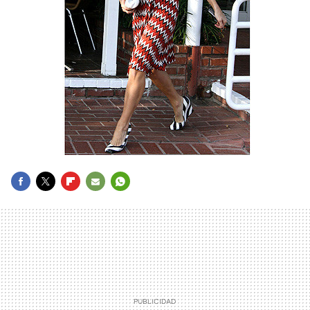
FACEBOOK
TWITTER
FLIPBOARD
E-
WHATSAPP
MAIL