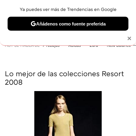
Ya puedes ver más de Trendencias en Google
MENÚ
NUEVO
Añádenos como fuente preferida
BELLEZA
SHOPPING
VIAJES
GASTRO
SNEAKERS
Solo necesitas una cuenta de Google
×
HOY SE HABLA DE
rebajas
Adidas
Zara
New Balance
Lo mejor de las colecciones Resort
2008