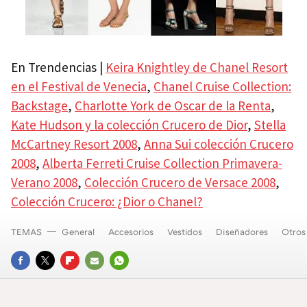
En Trendencias |
Keira Knightley de Chanel Resort
en el Festival de Venecia
,
Chanel Cruise Collection:
Backstage
,
Charlotte York de Oscar de la Renta
,
Kate Hudson y la colección Crucero de Dior
,
Stella
McCartney Resort 2008
,
Anna Sui colección Crucero
2008
,
Alberta Ferreti Cruise Collection Primavera-
Verano 2008
,
Colección Crucero de Versace 2008
,
Colección Crucero: ¿Dior o Chanel?
TEMAS
General
Accesorios
Vestidos
Diseñadores
Otros
FACEBOOK
TWITTER
FLIPBOARD
E-
WHATSAPP
MAIL