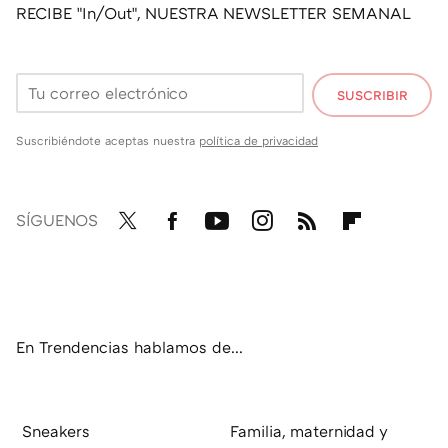
RECIBE "In/Out", NUESTRA NEWSLETTER SEMANAL
SUSCRIBIR
Suscribiéndote aceptas nuestra
política de privacidad
SÍGUENOS
Twit
Fac
You
Inst
RSS
Flip
ter
ebo
tub
agr
boa
ok
e
am
rd
En Trendencias hablamos de...
Sneakers
Familia, maternidad y