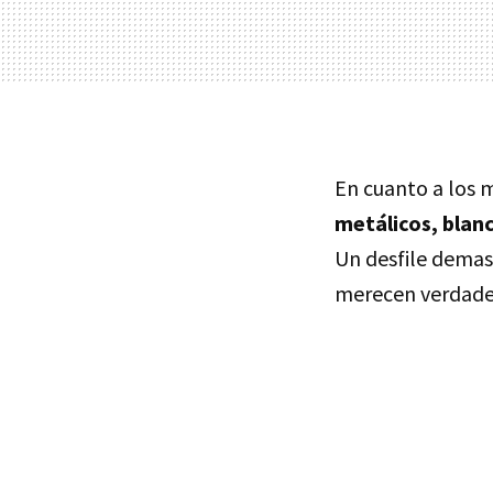
En cuanto a los 
metálicos, blan
Un desfile demasi
merecen verdader