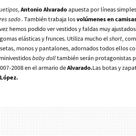
uetipos
,
Antonio Alvarado
apuesta por líneas simples
eres sado
. También trabaja los
volúmenes en camisas
a vez hemos podido ver vestidos y faldas muy ajustado
 gomas elásticas y frunces. Utiliza mucho el
short
, co
setas, monos y pantalones, adornados todos ellos co
 minivestidos
baby doll
también serán protagonistas p
007-2008 en el armario de
Alvarado.
Las botas y zapat
 López.