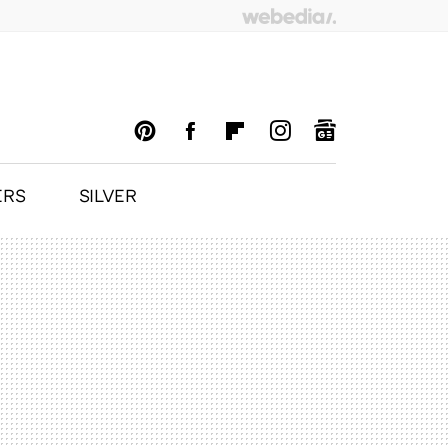
ERS
SILVER
PINTEREST
FACEBOOK
FLIPBOARD
INSTAGRAM
GOOGLENEWS