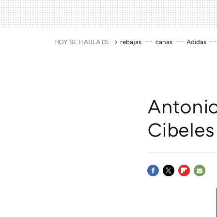
HOY SE HABLA DE
rebajas
canas
Adidas
Antonio
Cibele
FACEBOOK
TWITTER
FLIPBOAR
E-
MAIL