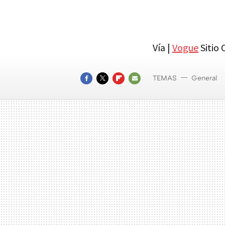
Vía |
Vogue
Sitio O
TEMAS
General
FACEBOOK
TWITTER
FLIPBOARD
E-
MAIL