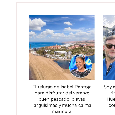
El refugio de Isabel Pantoja
Soy a
para disfrutar del verano:
ri
buen pescado, playas
Hue
larguísimas y mucha calma
co
marinera