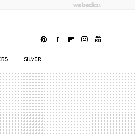
ERS
SILVER
PINTEREST
FACEBOOK
FLIPBOARD
INSTAGRAM
GOOGLENEWS