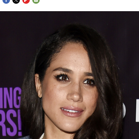
FACEBOOK
TWITTER
FLIPBOARD
E-
MAIL