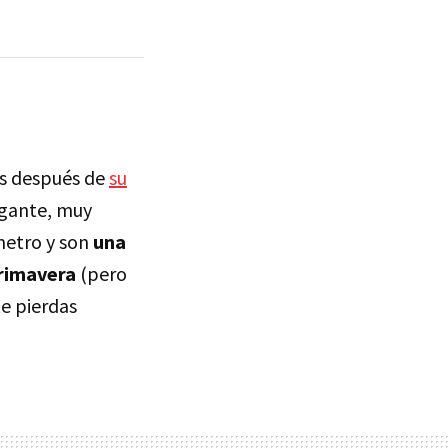
os después de
su
egante, muy
metro y son
una
primavera
(pero
te pierdas