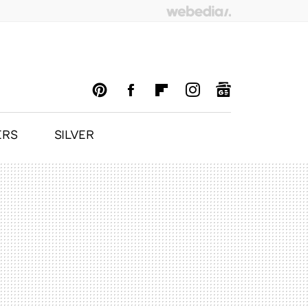
ERS
SILVER
PINTEREST
FACEBOOK
FLIPBOARD
INSTAGRAM
GOOGLENEWS