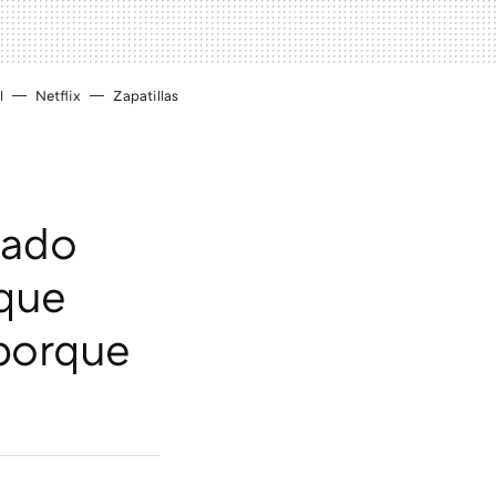
l
Netflix
Zapatillas
rado
que
(porque