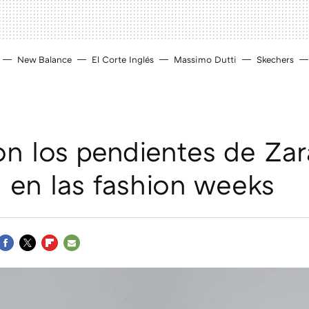
New Balance
El Corte Inglés
Massimo Dutti
Skechers
on los pendientes de Za
n en las fashion weeks
FACEBOOK
TWITTER
FLIPBOARD
E-
MAIL