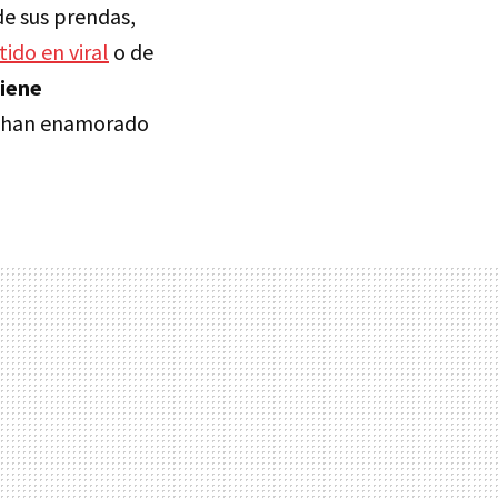
de sus prendas,
ido en viral
o de
tiene
 han enamorado