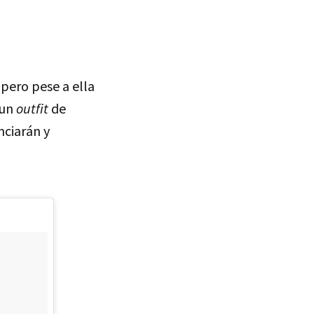
pero pese a ella
 un
outfit
de
nciarán y