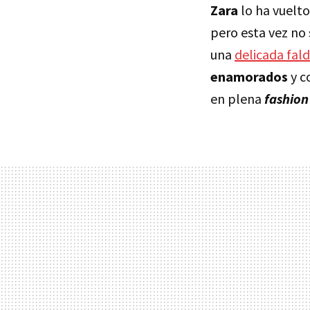
Zara
lo ha vuelto
pero esta vez no 
una
delicada fald
enamorados
y c
en plena
fashio