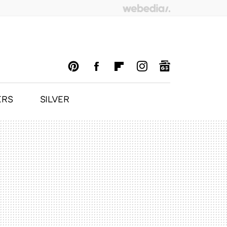
ERS
SILVER
PINTEREST
FACEBOOK
FLIPBOARD
INSTAGRAM
GOOGLENEWS