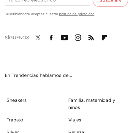
SUSCRIBIR
Suscribiéndote aceptas nuestra
política de privacidad
SÍGUENOS
Twit
Fac
You
Inst
RSS
Flip
ter
ebo
tub
agr
boa
ok
e
am
rd
En Trendencias hablamos de...
Sneakers
Familia, maternidad y
niños
Trabajo
Viajes
Silver
Belleza