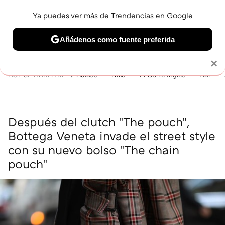
Ya puedes ver más de Trendencias en Google
MENÚ
NUEVO
Añádenos como fuente preferida
BELLEZA
SHOPPING
VIAJES
GASTRO
SNEAKERS
Solo necesitas una cuenta de Google
×
HOY SE HABLA DE
Adidas
Nike
El Corte Inglés
Lidl
Después del clutch "The pouch",
Bottega Veneta invade el street style
con su nuevo bolso "The chain
pouch"