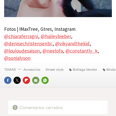
Fotos | IMaxTree, Gtres, Instagram
@chiaraferragni
,
@haileybieber
,
@denisechristensenbc
,
@vikyandthekid
,
@louloudesaison
,
@neelofa
,
@constantly_k
,
@sonialyson
TEMAS
Accesorios
Street style
Bottega Veneta
Moda 
FACEBOOK
TWITTER
FLIPBOARD
E-
WHATSAPP
MAIL
Comentarios cerrados