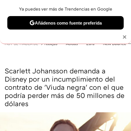
Ya puedes ver más de Trendencias en Google
MENÚ
NUEVO
Añádenos como fuente preferida
BELLEZA
SHOPPING
VIAJES
GASTRO
SNEAKERS
Solo necesitas una cuenta de Google
×
HOY SE HABLA DE
rebajas
Adidas
Zara
New Balance
Scarlett Johansson demanda a
Disney por un incumplimiento del
contrato de 'Viuda negra' con el que
podría perder más de 50 millones de
dólares