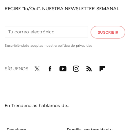
RECIBE "In/Out", NUESTRA NEWSLETTER SEMANAL
SUSCRIBIR
Suscribiéndote aceptas nuestra
política de privacidad
SÍGUENOS
Twit
Fac
You
Inst
RSS
Flip
ter
ebo
tub
agr
boa
ok
e
am
rd
En Trendencias hablamos de...
Sneakers
Familia, maternidad y