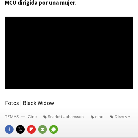
MCU dirigida por una mujer
.
Fotos | Black Widow
TEMAS
Cine
Scarlett Johansson
cine
Disney +
FACEBOOK
TWITTER
FLIPBOARD
E-
WHATSAPP