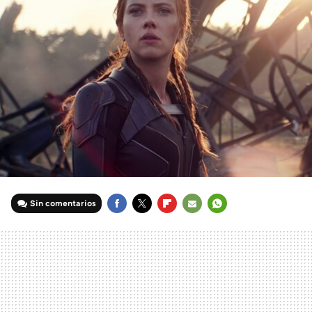
Sin comentarios
FACEBOOK
TWITTER
FLIPBOARD
E-
WHATSAPP
MAIL