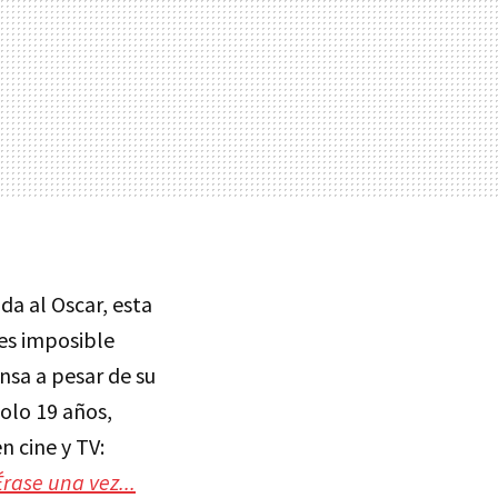
a al Oscar, esta
 es imposible
nsa a pesar de su
olo 19 años,
n cine y TV:
Érase una vez...