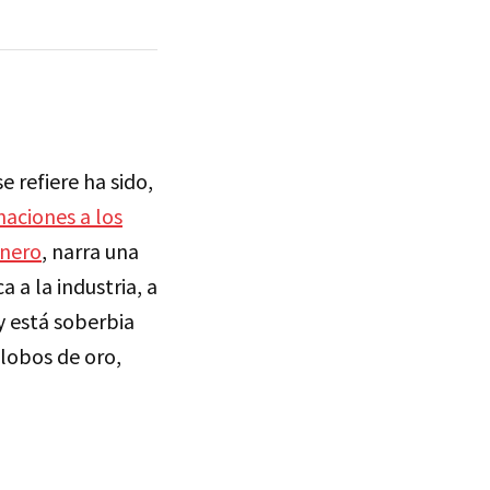
 refiere ha sido,
aciones a los
enero
, narra una
 a la industria, a
ey está soberbia
Globos de oro,