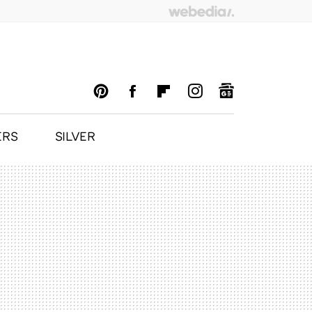
ERS
SILVER
PINTEREST
FACEBOOK
FLIPBOARD
INSTAGRAM
GOOGLENEWS