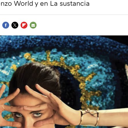
enzo World y en La sustancia
FACEBOOK
TWITTER
FLIPBOARD
E-
MAIL