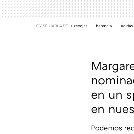
HOY SE HABLA DE
rebajas
herencia
Adidas
Margare
nominac
en un s
en nues
Podemos reco