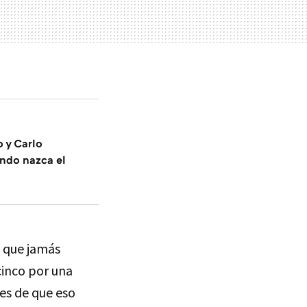
o y Carlo
ndo nazca el
o que jamás
cinco por una
tes de que eso