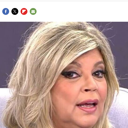
FACEBOOK
TWITTER
FLIPBOARD
E-
MAIL