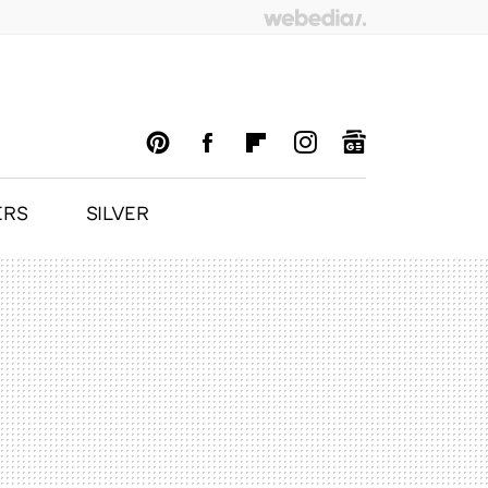
ERS
SILVER
PINTEREST
FACEBOOK
FLIPBOARD
INSTAGRAM
GOOGLENEWS