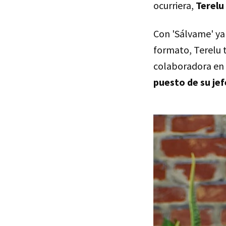
ocurriera,
Terelu
Con 'Sálvame' ya
formato, Terelu 
colaboradora en 
puesto de su je