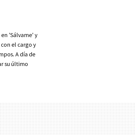
 en 'Sálvame' y
o con el cargo y
ampos. A día de
r su último