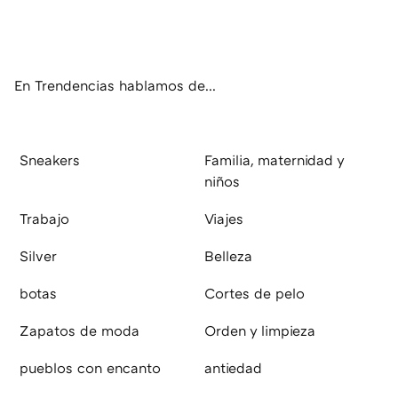
ter
ebo
tub
agr
boa
ok
e
am
rd
En Trendencias hablamos de...
Sneakers
Familia, maternidad y
niños
Trabajo
Viajes
Silver
Belleza
botas
Cortes de pelo
Zapatos de moda
Orden y limpieza
pueblos con encanto
antiedad