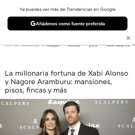
Ya puedes ver más de Trendencias en Google
MENÚ
NUEVO
Añádenos como fuente preferida
BELLEZA
SHOPPING
VIAJES
GASTRO
SNEAKERS
Solo necesitas una cuenta de Google
×
HOY SE HABLA DE
rebajas
Adidas
Zara
New Balance
La millonaria fortuna de Xabi Alonso
y Nagore Aramburu: mansiones,
pisos, fincas y más