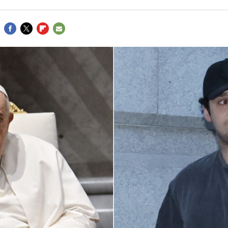
FACEBOOK
TWITTER
FLIPBOARD
E-
MAIL