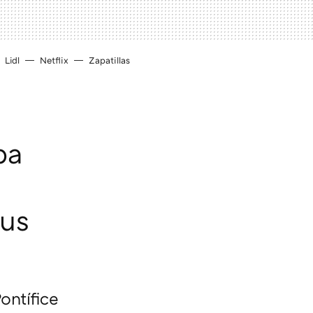
Lidl
Netflix
Zapatillas
pa
sus
Pontífice