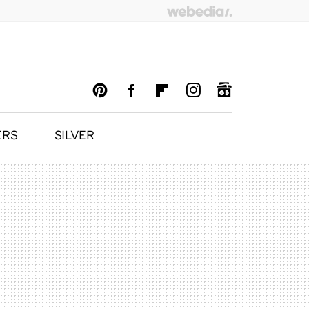
ERS
SILVER
PINTEREST
FACEBOOK
FLIPBOARD
INSTAGRAM
GOOGLENEWS