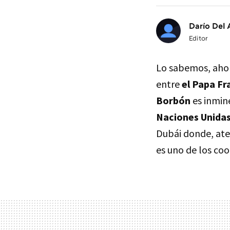
Darío Del 
Editor
Lo sabemos, ah
entre
el Papa Fr
Borbón
es inmin
Naciones Unidas
Dubái donde, aten
es uno de los co