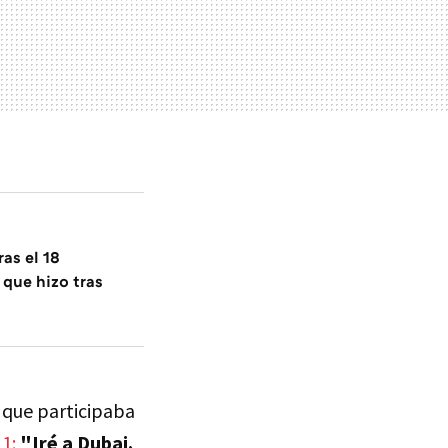
ras el 18
 que hizo tras
 que participaba
 1:
"Iré a Dubai.