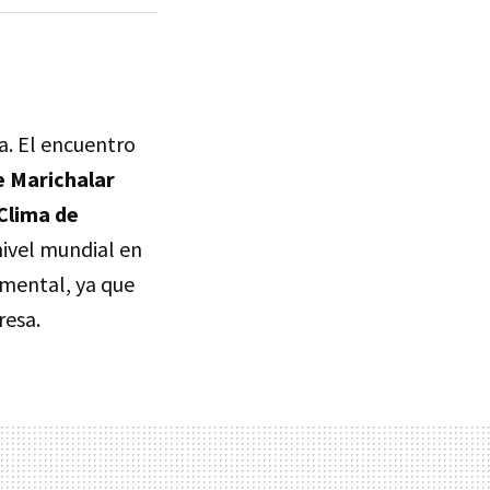
a. El encuentro
e Marichalar
Clima de
 nivel mundial en
amental, ya que
resa.