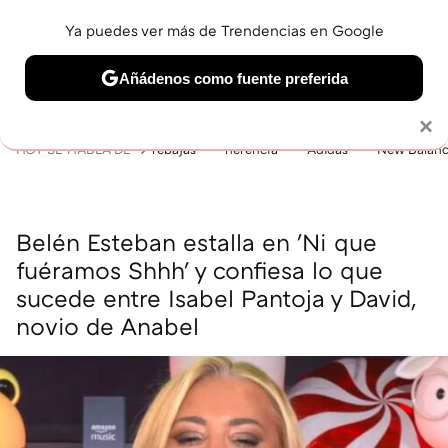
Ya puedes ver más de Trendencias en Google
MENÚ
NUEVO
Añádenos como fuente preferida
BELLEZA
SHOPPING
VIAJES
GASTRO
SNEAKERS
Solo necesitas una cuenta de Google
×
HOY SE HABLA DE
rebajas
herencia
Adidas
New Balan
Belén Esteban estalla en 'Ni que
fuéramos Shhh' y confiesa lo que
sucede entre Isabel Pantoja y David,
novio de Anabel