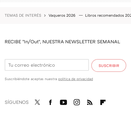
TEMAS DE INTERÉS
Vaqueros 2026
Libros recomendados 2
RECIBE "In/Out", NUESTRA NEWSLETTER SEMANAL
SUSCRIBIR
Suscribiéndote aceptas nuestra
política de privacidad
SÍGUENOS
Twit
Fac
You
Inst
RSS
Flip
ter
ebo
tub
agr
boa
ok
e
am
rd