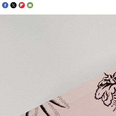
FACEBOOK
TWITTER
FLIPBOARD
E-
MAIL