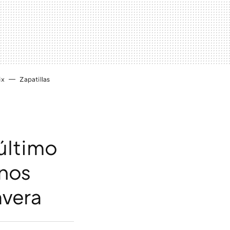
ix
Zapatillas
último
nos
avera