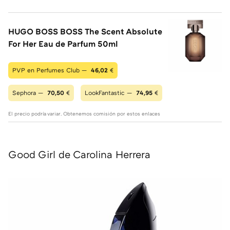
HUGO BOSS BOSS The Scent Absolute
For Her Eau de Parfum 50ml
PVP en Perfumes Club —
46,02
€
Sephora —
70,50
€
LookFantastic —
74,95
€
El precio podría variar. Obtenemos comisión por estos enlaces
Good Girl de Carolina Herrera