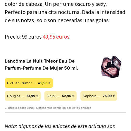
dolor de cabeza. Un perfume oscuro y sexy.
Perfecto para una cita nocturna. Dada la intensidad
de sus notas, solo son necesarias unas gotas.
Precio:
99 euros
49,95 euros
.
Lancôme La Nuit Trésor Eau De
Parfum-Perfume De Mujer 50 ml.
PVP en Primor —
49,95
€
Douglas —
51,99
€
Druni —
52,95
€
Sephora —
75,99
€
El precio podría variar. Obtenemos comisión por estos enlaces
Nota: algunos de los enlaces de este artículo son