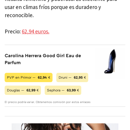
usar en climas fríos porque es duradero y
reconocible.
Precio:
62,94 euros.
Carolina Herrera Good Girl Eau de
Parfum
PVP en Primor —
62,94
€
Druni —
62,95
€
Douglas —
62,99
€
Sephora —
63,99
€
El precio podría variar. Obtenemos comisión por estos enlaces