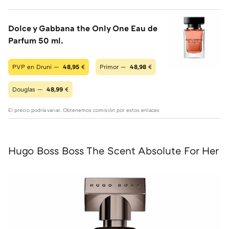
Dolce y Gabbana the Only One Eau de
Parfum 50 ml.
PVP en Druni —
48,95
€
Primor —
48,98
€
Douglas —
48,99
€
El precio podría variar. Obtenemos comisión por estos enlaces
Hugo Boss Boss The Scent Absolute For Her