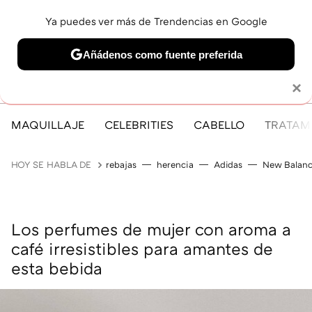
Ya puedes ver más de Trendencias en Google
MENÚ
NUEVO
Añádenos como fuente preferida
Solo necesitas una cuenta de Google
×
MAQUILLAJE
CELEBRITIES
CABELLO
TRATAMI
HOY SE HABLA DE
rebajas
herencia
Adidas
New Balan
Los perfumes de mujer con aroma a
café irresistibles para amantes de
esta bebida