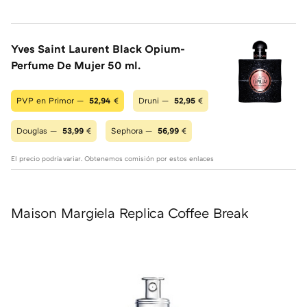
Yves Saint Laurent Black Opium-
Perfume De Mujer 50 ml.
PVP en Primor —
52,94
€
Druni —
52,95
€
Douglas —
53,99
€
Sephora —
56,99
€
El precio podría variar. Obtenemos comisión por estos enlaces
Maison Margiela Replica Coffee Break