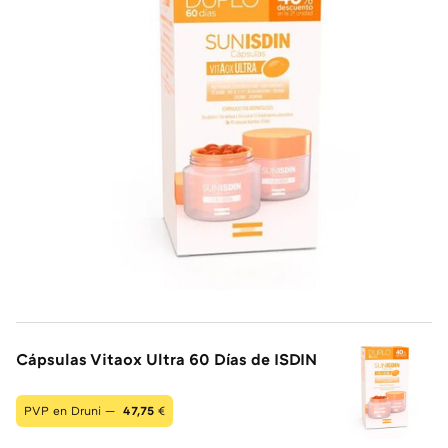
Cápsulas Vitaox Ultra 60 Días de ISDIN
PVP en Druni —
47,75
€