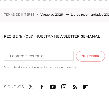
TEMAS DE INTERÉS
Vaqueros 2026
Libros recomendados 2
RECIBE "In/Out", NUESTRA NEWSLETTER SEMANAL
SUSCRIBIR
Suscribiéndote aceptas nuestra
política de privacidad
SÍGUENOS
Twit
Fac
You
Inst
RSS
Flip
ter
ebo
tub
agr
boa