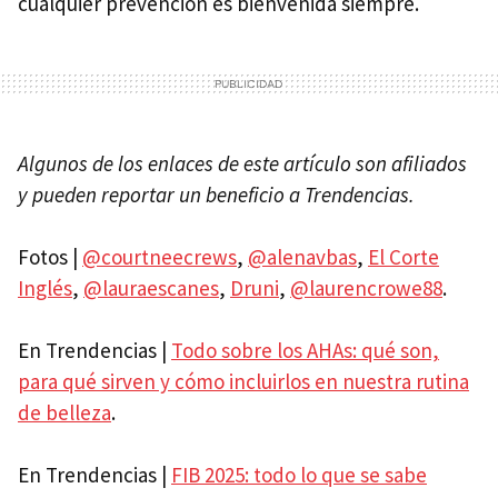
cualquier prevención es bienvenida siempre.
Algunos de los enlaces de este artículo son afiliados
y pueden reportar un beneficio a Trendencias.
Fotos |
@courtneecrews
,
@alenavbas
,
El Corte
Inglés
,
@lauraescanes
,
Druni
,
@laurencrowe88
.
En Trendencias |
Todo sobre los AHAs: qué son,
para qué sirven y cómo incluirlos en nuestra rutina
de belleza
.
En Trendencias |
FIB 2025: todo lo que se sabe