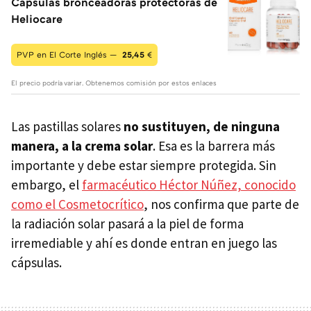
Cápsulas bronceadoras protectoras de
Heliocare
PVP en El Corte Inglés —
25,45
€
El precio podría variar. Obtenemos comisión por estos enlaces
Las pastillas solares
no sustituyen, de ninguna
manera, a la crema solar
. Esa es la barrera más
importante y debe estar siempre protegida. Sin
embargo, el
farmacéutico Héctor Núñez, conocido
como el Cosmetocrítico
, nos confirma que parte de
la radiación solar pasará a la piel de forma
irremediable y ahí es donde entran en juego las
cápsulas.