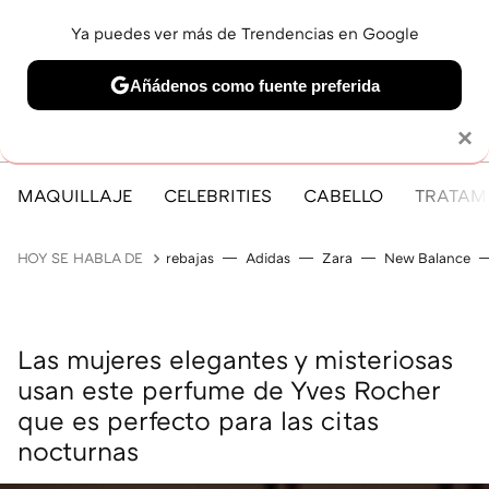
Ya puedes ver más de Trendencias en Google
MENÚ
NUEVO
Añádenos como fuente preferida
Solo necesitas una cuenta de Google
×
MAQUILLAJE
CELEBRITIES
CABELLO
TRATAMI
HOY SE HABLA DE
rebajas
Adidas
Zara
New Balance
Las mujeres elegantes y misteriosas
usan este perfume de Yves Rocher
que es perfecto para las citas
nocturnas