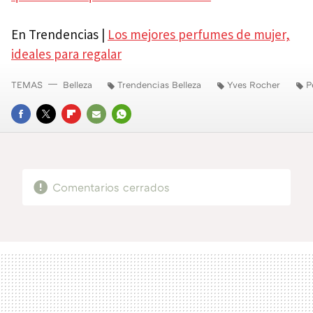
En Trendencias |
Los mejores perfumes de mujer,
ideales para regalar
TEMAS
Belleza
Trendencias Belleza
Yves Rocher
P
FACEBOOK
TWITTER
FLIPBOARD
E-
WHATSAPP
MAIL
Comentarios cerrados