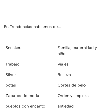
Twit
Fac
You
Inst
RSS
Flip
ter
ebo
tub
agr
boa
ok
e
am
rd
En Trendencias hablamos de...
Sneakers
Familia, maternidad y
niños
Trabajo
Viajes
Silver
Belleza
botas
Cortes de pelo
Zapatos de moda
Orden y limpieza
pueblos con encanto
antiedad