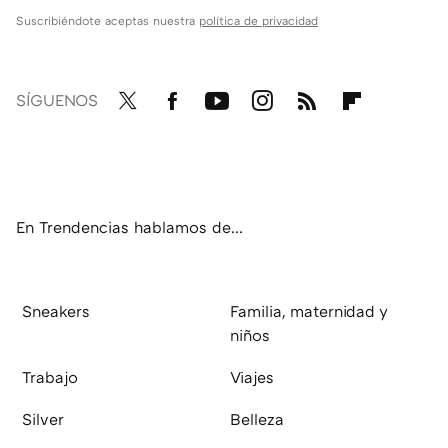
Suscribiéndote aceptas nuestra
política de privacidad
SÍGUENOS
Twit
Fac
You
Inst
RSS
Flip
ter
ebo
tub
agr
boa
ok
e
am
rd
En Trendencias hablamos de...
Sneakers
Familia, maternidad y
niños
Trabajo
Viajes
Silver
Belleza