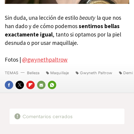
Sin duda, una lección de estilo
beauty
la que nos
han dado y de cómo podemos
sentirnos bellas
exactamente igual
, tanto si optamos por la piel
desnuda o por usar maquillaje.
Fotos |
@gwynethpaltrow
TEMAS
Belleza
Maquillaje
Gwyneth Paltrow
Demi
FACEBOOK
TWITTER
FLIPBOARD
E-
WHATSAPP
MAIL
Comentarios cerrados