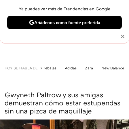
Ya puedes ver más de Trendencias en Google
Añádenos como fuente preferida
MAQUILLAJE
CELEBRITIES
CABELLO
TRATAMI
Solo necesitas una cuenta de Google
×
HOY SE HABLA DE
rebajas
Adidas
Zara
New Balance
Gwyneth Paltrow y sus amigas
demuestran cómo estar estupendas
sin una pizca de maquillaje