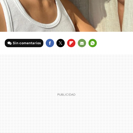
Sin comentarios
FACEBOOK
TWITTER
FLIPBOARD
E-
WHATSAPP
MAIL