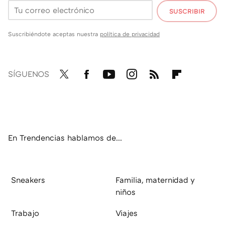
SUSCRIBIR
Suscribiéndote aceptas nuestra
política de privacidad
SÍGUENOS
Twit
Fac
You
Inst
RSS
Flip
ter
ebo
tub
agr
boa
ok
e
am
rd
En Trendencias hablamos de...
Sneakers
Familia, maternidad y
niños
Trabajo
Viajes