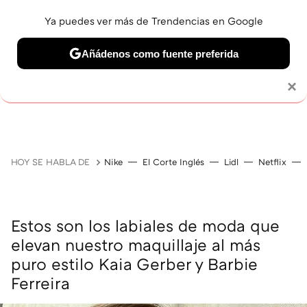
Ya puedes ver más de Trendencias en Google
Añádenos como fuente preferida
MAQUILLAJE
CELEBRITIES
CABELLO
TRATAMI
Solo necesitas una cuenta de Google
×
HOY SE HABLA DE
Nike
El Corte Inglés
Lidl
Netflix
Estos son los labiales de moda que
elevan nuestro maquillaje al más
puro estilo Kaia Gerber y Barbie
Ferreira