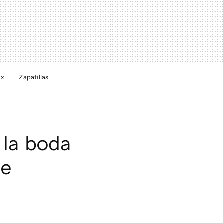
ix
Zapatillas
 la boda
te