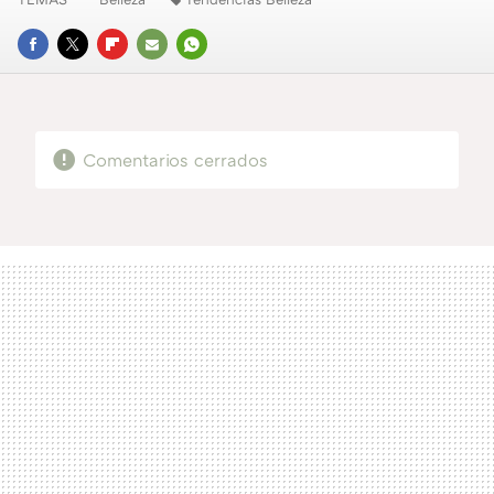
FACEBOOK
TWITTER
FLIPBOARD
E-
WHATSAPP
MAIL
Comentarios cerrados